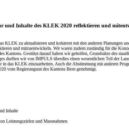
ur und Inhalte des KLEK 2020 reflektieren und mitent
das KLEK zu aktualisieren und kohärent mit den anderen Planungen un
ktieren und mitzuentwickeln. Wir waren zudem zuständig für die Konzep
des Kantons. Gestützt darauf haben wir geholfen, Grundsätze des staat
es durften wir von IMPULS überdies einen wesentlichen Teil der Land
r in das KLEK einzuarbeiten. Auch die Abstimmung mit anderen Progra
020 vom Regierungsrat des Kantons Bern genehmigt.
nd Inhalte
von Leistungszielen und Massnahmen