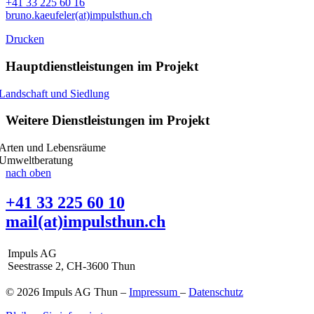
+41 33 225 60 16
bruno.kaeufeler(at)impulsthun.ch
Drucken
Hauptdienstleistungen im Projekt
Landschaft und Siedlung
Weitere Dienstleistungen im Projekt
Arten und Lebensräume
Umweltberatung
nach oben
+41 33 225 60 10
mail(at)impulsthun.ch
Impuls AG
Seestrasse 2, CH-3600 Thun
© 2026 Impuls AG Thun –
Impressum
–
Datenschutz