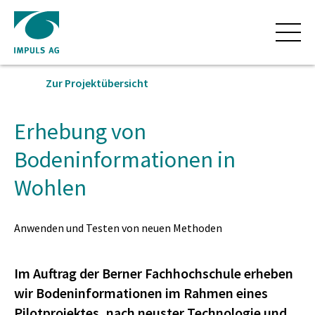
Home
Erhebung
Zur Projektübersicht
ANGEBOT
von
Erhebung von
Bodeninformationen
Bodeninformationen in
Umweltberatung
PROJEKTE
Wohlen
in
Arten und Lebensräume
ÜBER UNS
Anwenden und Testen von neuen Methoden
Wohlen
Naturgefahren und Geologie
Organisation
KONTAKT
Im Auftrag der Berner Fachhochschule erheben
Ingenieurwesen und Geotechnik
wir Bodeninformationen im Rahmen eines
Team
SUCHEN
Pilotprojektes, nach neuster Technologie und