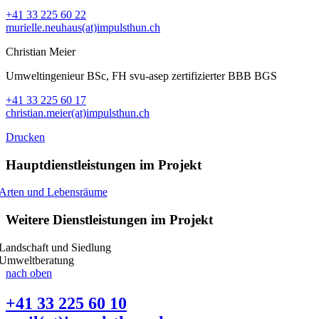
+41 33 225 60 22
murielle.neuhaus(at)impulsthun.ch
Christian Meier
Umweltingenieur BSc, FH svu-asep zertifizierter BBB BGS
+41 33 225 60 17
christian.meier(at)impulsthun.ch
Drucken
Hauptdienstleistungen im Projekt
Arten und Lebensräume
Weitere Dienstleistungen im Projekt
Landschaft und Siedlung
Umweltberatung
nach oben
+41 33 225 60 10