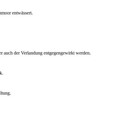
chmoor entwässert.
ier auch der Verlandung entgegengewirkt werden.
k.
ltung.